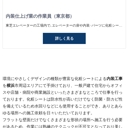
内装仕上げ業の作業員（東京都）
東芝エレベーターの工場内で､エレベーターの扉や内装･パーツに化粧シートを貼っていく仕事です｡寸法通りにカットしたり､丁寧に下地を処理したり､曲がったり､空気が入ったりしない様に全てにおいて丁寧な作業が必要ですが､未経験でもマンツーマンで1つずつ教えていくので大丈夫です。 できることが1つずつ増えていくのは､モノ作りの仕事の一番のやりがい！もちろんできることが増えれば､｢昇給｣という形でしっかり評価｡常に目標を持って仕事に取り組んで欲しいと思っています｡
詳しく見る
環境にやさしくデザインの種類が豊富な化粧シートによる
内装工事
を
横浜
市周辺エリアにて手掛けており、一般戸建て住宅からオフィ
スや店舗・病院や商業施設といったさまざまなところで仕事を行っ
ております。化粧シートは防水性が高いだけでなく防菌・防カビ性
を備えているため水回りなどにも使用することができ、ありとあら
ゆる場所への施工依頼を日々いただいております。
フラットな壁面だけでなくさまざまな形状の場所へ施工を行う必要
があるため、作業には熟練のテクニックが不可欠となっており美し