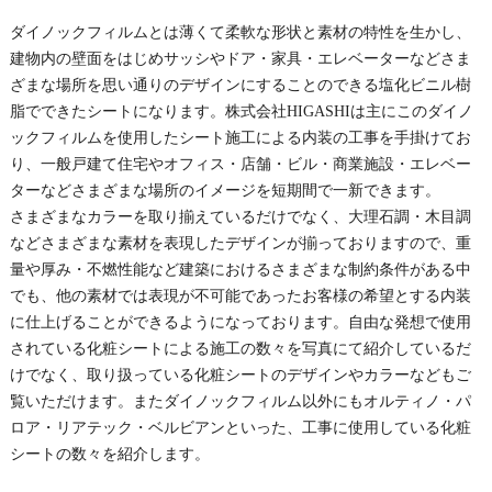
ダイノックフィルムとは薄くて柔軟な形状と素材の特性を生かし、
建物内の壁面をはじめサッシやドア・家具・エレベーターなどさま
ざまな場所を思い通りのデザインにすることのできる塩化ビニル樹
脂でできたシートになります。株式会社HIGASHIは主にこのダイノ
ックフィルムを使用したシート施工による内装の工事を手掛けてお
り、一般戸建て住宅やオフィス・店舗・ビル・商業施設・エレベー
ターなどさまざまな場所のイメージを短期間で一新できます。
さまざまなカラーを取り揃えているだけでなく、大理石調・木目調
などさまざまな素材を表現したデザインが揃っておりますので、重
量や厚み・不燃性能など建築におけるさまざまな制約条件がある中
でも、他の素材では表現が不可能であったお客様の希望とする内装
に仕上げることができるようになっております。自由な発想で使用
されている化粧シートによる施工の数々を写真にて紹介しているだ
けでなく、取り扱っている化粧シートのデザインやカラーなどもご
覧いただけます。またダイノックフィルム以外にもオルティノ・パ
ロア・リアテック・ベルビアンといった、工事に使用している化粧
シートの数々を紹介します。