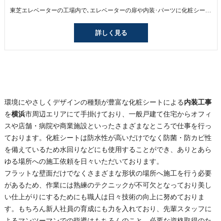
東芝エレベーターの工場内で､エレベーターの扉や内装･パーツに化粧シートを貼っていく仕事です｡寸法通りにカットしたり､丁寧に下地を処理したり､曲がったり､空気が入ったりしない様に全てにおいて丁寧な作業が必要ですが､未経験でもマンツーマンで1つずつ教えていくので大丈夫です。 できることが1つずつ増えていくのは､モノ作りの仕事の一番のやりがい！もちろんできることが増えれば､｢昇給｣という形でしっかり評価｡常に目標を持って仕事に取り組んで欲しいと思っています｡
詳しく見る
環境にやさしくデザインの種類が豊富な化粧シートによる
内装工事
を
横浜
市周辺エリアにて手掛けており、一般戸建て住宅からオフィ
スや店舗・病院や商業施設といったさまざまなところで仕事を行っ
ております。化粧シートは防水性が高いだけでなく防菌・防カビ性
を備えているため水回りなどにも使用することができ、ありとあら
ゆる場所への施工依頼を日々いただいております。
フラットな壁面だけでなくさまざまな形状の場所へ施工を行う必要
があるため、作業には熟練のテクニックが不可欠となっており美し
い仕上がりにするためにも職人は日々技術の向上に努めておりま
す。もちろん新人社員の育成にも力を入れており、先輩スタッフに
よるマンツーマンでの指導はもちろんのこと、必要な資格取得のた