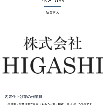
NEW JOBS
新着求人
内装仕上げ業の作業員
工事現場・作業現場で化粧パネルの実測・制作・貼り付けの仕事です。 新築現場・リニューアル工事現場等に行きパネルの寸法を実測して、工場で作成 できたパネルを現場にて貼り付けする細かい作業が多いお仕事ですが、未経験でもマンツーマンで1つずつ教えていくので大丈夫｡できることが1つずつ増えていくのは､モノ作りの仕事の一番のやりがい！もちろんできることが増えれば､｢昇給｣という形でしっかり評価いたします。 常に目標を持って仕事に取り組んで欲しいと思っています｡ また、打ち合わせから制作施工まで一貫して自社で受けているため、全ての工程に携わることができます。