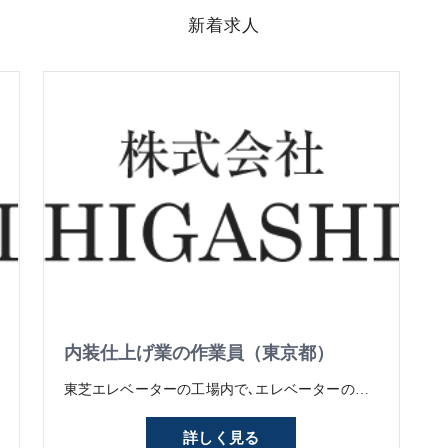
新着求人
内装仕上げ業の作業員（東京都）
東芝エレベーターの工場内で､エレベーターの扉や内装･パーツに化粧シートを貼っていく仕事です｡寸法通りにカットしたり､丁寧に下地を処理したり､曲がったり､空気が入ったりしない様に全てにおいて丁寧な作業が必要ですが､未経験でもマンツーマンで1つずつ教えていくので大丈夫です。 できることが1つずつ増えていくのは､モノ作りの仕事の一番のやりがい！もちろんできることが増えれば､｢昇給｣という形でしっかり評価｡常に目標を持って仕事に取り組んで欲しいと思っています｡
詳しく見る