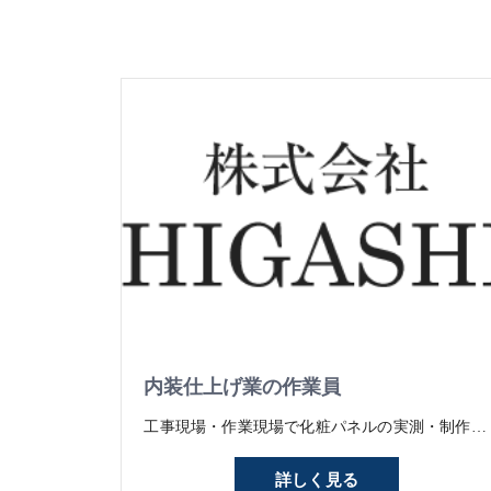
内装仕上げ業の作業員
工事現場・作業現場で化粧パネルの実測・制作・貼り付けの仕事です。 新築現場・リニューアル工事現場等に行きパネルの寸法を実測して、工場で作成 できたパネルを現場にて貼り付けする細かい作業が多いお仕事ですが、未経験でもマンツーマンで1つずつ教えていくので大丈夫｡できることが1つずつ増えていくのは､モノ作りの仕事の一番のやりがい！もちろんできることが増えれば､｢昇給｣という形でしっかり評価いたします。 常に目標を持って仕事に取り組んで欲しいと思っています｡ また、打ち合わせから制作施工まで一貫して自社で受けているため、全ての工程に携わることができます。
詳しく見る